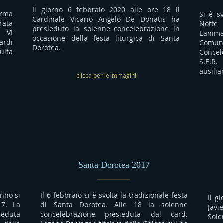
Il giorno 6 febbraio 2020 alle ore 18 il
orma
Si è s
Cardinale Vicario Angelo De Donatis ha
rata
Notte
presieduto la solenne concelebrazione in
o VI
L'anim
occasione della festa liturgica di Santa
ardi
Comun
Dorotea.
uita
Concel
S.E.R.
ausilia
clicca per le immagini
Santa Dorotea 2017
anno si
Il 6 febbraio si è svolta la tradizionale festa
Il g
17. La
di Santa Dorotea. Alle 18 la solenne
Javi
ieduta
concelebrazione presieduta dal card.
Sol