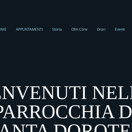
OME
APPUNTAMENTI
Storia
Ofm Conv
Orari
Eventi
ENVENUTI NEL
PARROCCHIA D
ANTA DOROT