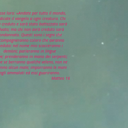
isse loro: «Andate per tutto il mondo,
dicate il vangelo a ogni creatura. Chi
 creduto e sarà stato battezzato sarà
lvato; ma chi non avrà creduto sarà
ondannato. Questi sono i segni che
compagneranno coloro che avranno
reduto: nel nome mio scacceranno i
demòni; parleranno in lingue
e; prenderanno in mano dei serpenti;
e se berranno qualche veleno, non ne
anno alcun male; imporranno le mani
agli ammalati ed essi guariranno
.
Matteo 16