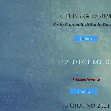
6 FEBBRAIO 202
Festa Patronale di Santa Dor
Continua
22 DICEMBR
Presepe Vivente
Continua
13 GIUGNO 2021