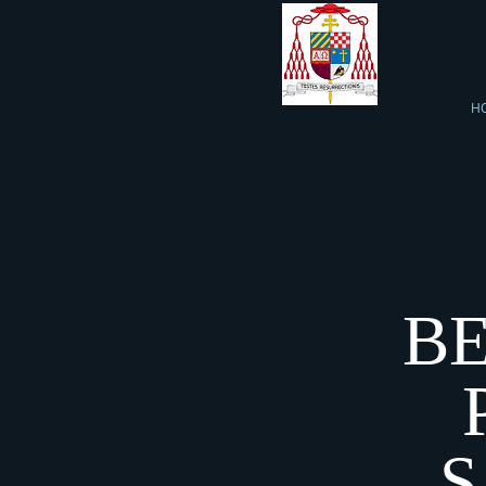
H
B
S