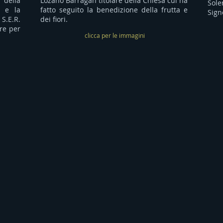
 della
Lozano Barragan titolare della Chiesa cui ha
Sol
 e la
fatto seguito la benedizione della frutta e
Sign
S.E.R.
dei fiori.
re per
clicca per le immagini