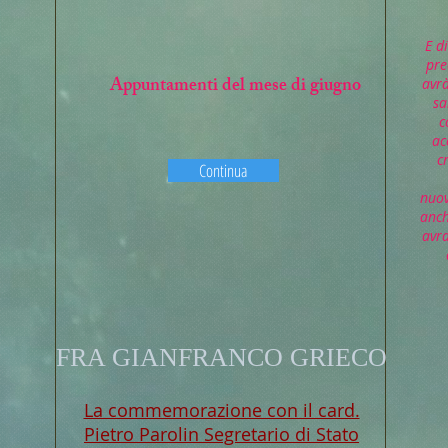
E d
pre
Appuntamenti del mese di giugno
avrà
sa
c
ac
c
Continua
nuov
anch
avr
FRA GIANFRANCO GRIECO
La commemorazione con il card.
Pietro Parolin Segretario di Stato