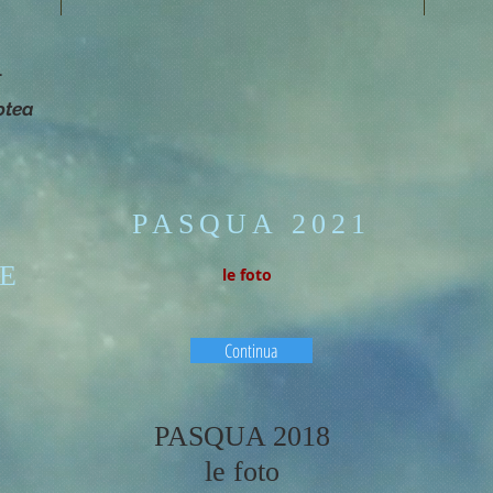
4
otea
PASQUA 2021
E
le foto
Continua
PASQUA 2018
le foto