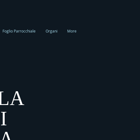
Foglio Parrocchiale
Organi
More
LA
I
EA