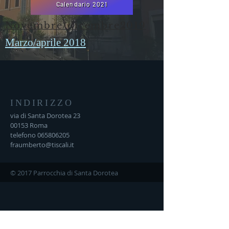
Calendario 2021
Novembre/dicembre2019
Marzo/aprile 2018
INDIRIZZO
via di Santa Dorotea 23
00153 Roma
telefono
065806205
fraumberto@tiscali.it
© 2017 Parrocchia di Santa Dorotea