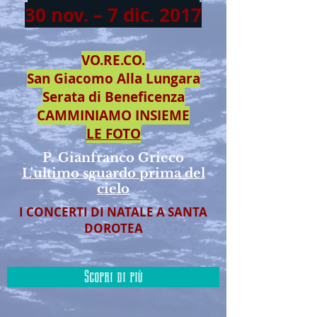
30 nov. – 7 dic. 2017
VO.RE.CO.
San Giacomo Alla Lungara
Serata di Beneficenza
CAMMINIAMO INSIEME
LE FOTO
P. Gianfranco Grieco
L'ultimo sguardo prima del
cielo
I CONCERTI DI NATALE A SANTA
DOROTEA
Scopri di più