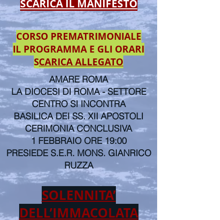
SCARICA IL MANIFESTO
CORSO PREMATRIMONIALE
IL PROGRAMMA E GLI ORARI
S
CARICA ALLEGATO
AMARE ROMA
LA DIOCESI DI ROMA - SETTORE
CENTRO SI INCONTRA
BASILICA DEI SS. XII APOSTOLI
CERIMONIA CONCLUSIVA
1 FEBBRAIO ORE 19:00
PRESIEDE S.E.R. MONS. GIANRICO
RUZZA
SOLENNITA’
DELL’IMMACOLATA