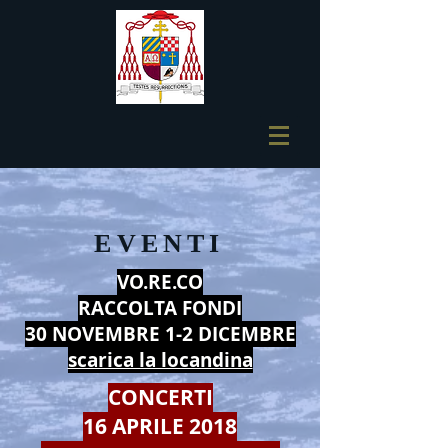
EVENTI
VO.RE.CO
RACCOLTA FONDI
30 NOVEMBRE 1-2 DICEMBRE
scarica la locandina
CONCERTI
16 APRILE 2018