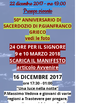
22 dicembre 2017 - ore 19:00
Presepe vivente
50° ANNIVERSARIO DI
SACERDOZIO DI P.GIANFRANCO
GRIECO
vedi le foto
24 ORE PER IL SIGNORE
9 e 10 MARZO 2018
SCARICA IL MANIFESTO
articolo Avvenire
16 DICEMBRE 2017
ore 17:30 - 01:00
"Una luce nella notte"
P.Massimo Vedova e giovani di varie
regioni a Trastevere per pregare,
evangelizzare ed Adorare Gesù.